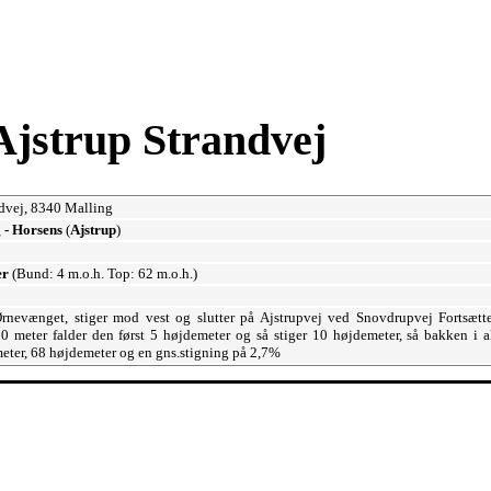
Ajstrup Strandvej
ndvej, 8340 Malling
 - Horsens
(
Ajstrup
)
er
(Bund: 4 m.o.h. Top: 62 m.o.h.)
Ørnevænget, stiger mod vest og slutter på Ajstrupvej ved Snovdrupvej Fortsætt
00 meter falder den først 5 højdemeter og så stiger 10 højdemeter, så bakken i a
eter, 68 højdemeter og en gns.stigning på 2,7%