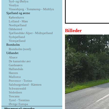
Syd- og Østfyn
Vestfyn
Vissenbjerg - Tommerup - Midtfyn
Sjælland og øerne
København
Lolland - Møn
Nordsjælland
Odsherred
Billeder
Sjællandske Alper - Midtsjælland
Sydsjælland
Vestsjælland
Bornholm
Bornholm (nord)
Udlandet
Alsace
De kanariske øer
Gardasøen
Hallandsås
Harzen
Mallorca
Provence - Torino
Salzburgerland - Kärnten
Schwarzwald
Söderåsen
Toscana
Tyrol - Trentino
Øvrige Europa
Afgrænset på størrelse