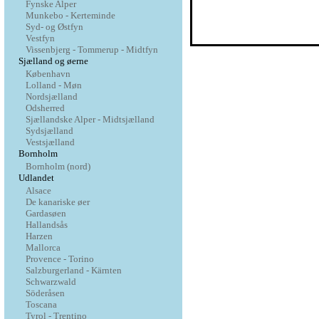
Fynske Alper
Munkebo - Kerteminde
Syd- og Østfyn
Vestfyn
Vissenbjerg - Tommerup - Midtfyn
Sjælland og øerne
København
Lolland - Møn
Nordsjælland
Odsherred
Sjællandske Alper - Midtsjælland
Sydsjælland
Vestsjælland
Bornholm
Bornholm (nord)
Udlandet
Alsace
De kanariske øer
Gardasøen
Hallandsås
Harzen
Mallorca
Provence - Torino
Salzburgerland - Kärnten
Schwarzwald
Söderåsen
Toscana
Tyrol - Trentino