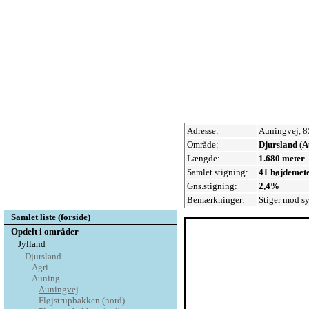
Adresse:
Auningvej, 
Område:
Djursland
(
A
Længde:
1.680 meter
Samlet stigning:
41 højdemet
Gns.stigning:
2,4%
Bemærkninger:
Stiger mod sy
Samlet liste (forside)
Opdelt i områder
Jylland
Djursland
Agri
Auning
Auningvej
Fløjstrupbakken (nord)