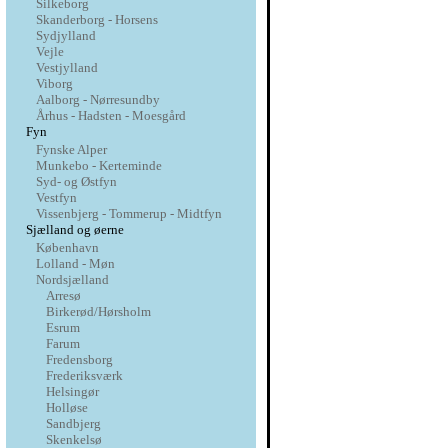
Silkeborg
Skanderborg - Horsens
Sydjylland
Vejle
Vestjylland
Viborg
Aalborg - Nørresundby
Århus - Hadsten - Moesgård
Fyn
Fynske Alper
Munkebo - Kerteminde
Syd- og Østfyn
Vestfyn
Vissenbjerg - Tommerup - Midtfyn
Sjælland og øerne
København
Lolland - Møn
Nordsjælland
Arresø
Birkerød/Hørsholm
Esrum
Farum
Fredensborg
Frederiksværk
Helsingør
Holløse
Sandbjerg
Skenkelsø