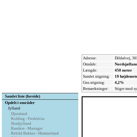
Adresse:
Dildalvej, 3
Område:
Nordsjællan
Længde:
450 meter
Samlet stigning:
19 højdemet
Gns.stigning:
4,2%
Bemærkninger:
Stiger mod sy
Samlet liste (forside)
Opdelt i områder
Jylland
Djursland
Kolding - Fredericia
Nordjylland
Randers - Mariager
Rebild Bakker - Himmerland