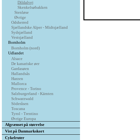
Dildalvej
Skenkelsøbakken
Stenløse
Øvrige
Odsherred
Sjællandske Alper - Midtsjælland
Sydsjælland
Vestsjælland
Bornholm
Bornholm (nord)
Udlandet
Alsace
De kanariske øer
Gardasøen
Hallandsås
Harzen
Mallorca
Provence - Torino
Salzburgerland - Kärnten
Schwarzwald
Söderåsen
Toscana
Tyrol - Trentino
Øvrige Europa
Afgrænset på størrelse
Vist på Danmarkskort
Cykelruter