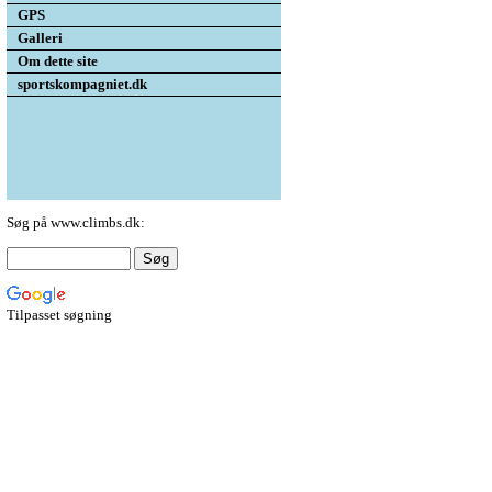
GPS
Galleri
Om dette site
sportskompagniet.dk
Søg på www.climbs.dk:
Tilpasset søgning