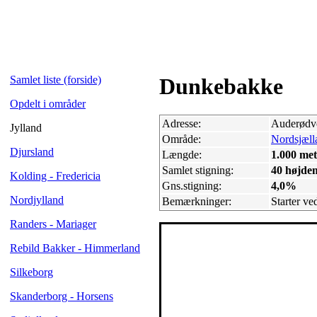
Samlet liste (forside)
Dunkebakke
Opdelt i områder
Adresse:
Auderødve
Jylland
Område:
Nordsjæll
Djursland
Længde:
1.000 met
Samlet stigning:
40 højde
Kolding - Fredericia
Gns.stigning:
4,0%
Nordjylland
Bemærkninger:
Starter v
Randers - Mariager
Rebild Bakker - Himmerland
Silkeborg
Skanderborg - Horsens