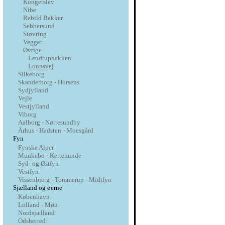
Kongerslev
Nibe
Rebild Bakker
Sebbersund
Støvring
Vegger
Øvrige
Lendrupbakken
Lounsvej
Silkeborg
Skanderborg - Horsens
Sydjylland
Vejle
Vestjylland
Viborg
Aalborg - Nørresundby
Århus - Hadsten - Moesgård
Fyn
Fynske Alper
Munkebo - Kerteminde
Syd- og Østfyn
Vestfyn
Vissenbjerg - Tommerup - Midtfyn
Sjælland og øerne
København
Lolland - Møn
Nordsjælland
Odsherred