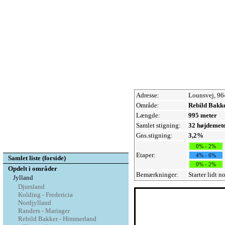
Adresse:
Lounsvej, 96
Område:
Rebild Bakk
Længde:
995 meter
Samlet stigning:
32 højdemet
Gns.stigning:
3,2%
0% - 2%
Etaper:
4% - 6%
Samlet liste (forside)
0% - 2%
Opdelt i områder
Bemærkninger:
Starter lidt 
Jylland
Djursland
Kolding - Fredericia
Nordjylland
Randers - Mariager
Rebild Bakker - Himmerland