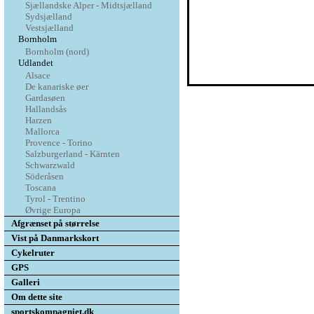
Sjællandske Alper - Midtsjælland
Sydsjælland
Vestsjælland
Bornholm
Bornholm (nord)
Udlandet
Alsace
De kanariske øer
Gardasøen
Hallandsås
Harzen
Mallorca
Provence - Torino
Salzburgerland - Kärnten
Schwarzwald
Söderåsen
Toscana
Tyrol - Trentino
Øvrige Europa
Afgrænset på størrelse
Vist på Danmarkskort
Cykelruter
GPS
Galleri
Om dette site
sportskompagniet.dk