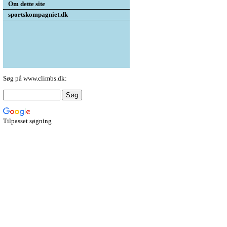
Om dette site
sportskompagniet.dk
Søg på www.climbs.dk:
Tilpasset søgning