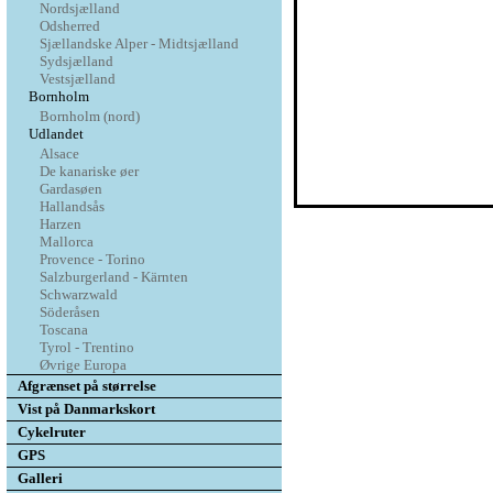
Nordsjælland
Odsherred
Sjællandske Alper - Midtsjælland
Sydsjælland
Vestsjælland
Bornholm
Bornholm (nord)
Udlandet
Alsace
De kanariske øer
Gardasøen
Hallandsås
Harzen
Mallorca
Provence - Torino
Salzburgerland - Kärnten
Schwarzwald
Söderåsen
Toscana
Tyrol - Trentino
Øvrige Europa
Afgrænset på størrelse
Vist på Danmarkskort
Cykelruter
GPS
Galleri