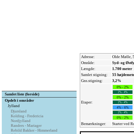
Adresse:
Olde Mølle,
Område:
Syd- og Østf
Længde:
1.700 meter
Samlet stigning:
55 højdemet
Gns.stigning:
3,2%
0% - 2%
2% - 4%
Samlet liste (forside)
0% - 2%
Opdelt i områder
Etaper:
2% - 4%
Jylland
4% - 6%
Djursland
2% - 4%
Kolding - Fredericia
0% - 2%
Nordjylland
Bemærkninger:
Starter ved R
Randers - Mariager
Rebild Bakker - Himmerland