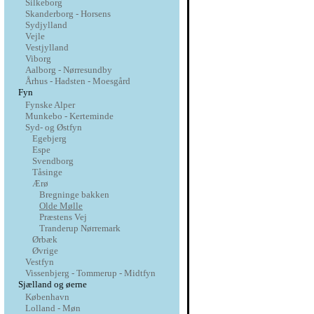
Silkeborg
Skanderborg - Horsens
Sydjylland
Vejle
Vestjylland
Viborg
Aalborg - Nørresundby
Århus - Hadsten - Moesgård
Fyn
Fynske Alper
Munkebo - Kerteminde
Syd- og Østfyn
Egebjerg
Espe
Svendborg
Tåsinge
Ærø
Bregninge bakken
Olde Mølle
Præstens Vej
Tranderup Nørremark
Ørbæk
Øvrige
Vestfyn
Vissenbjerg - Tommerup - Midtfyn
Sjælland og øerne
København
Lolland - Møn