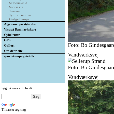
Schwarzwald
Söderåsen
Toscana
Tyrol - Trentino
Øvrige Europa
Afgrænset på størrelse
Vist på Danmarkskort
Cykelruter
GPS
Foto: Bo Gindesgaar
Galleri
Om dette site
Vandværksvej
sportskompagniet.dk
Foto: Bo Gindesgaar
Vandværksvej
Søg på www.climbs.dk:
Tilpasset søgning