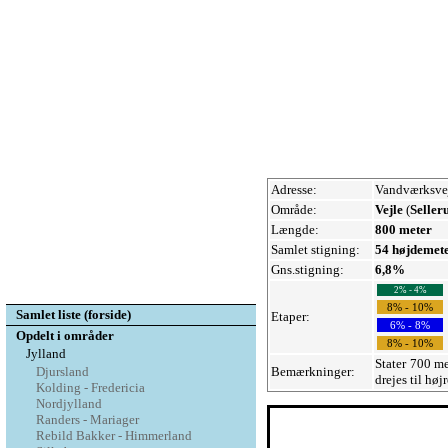
Adresse:
Vandværksvej
Område:
Vejle
(
Seller
Længde:
800 meter
Samlet stigning:
54 højdemet
Gns.stigning:
6,8%
2% - 4%
8% - 10%
Samlet liste (forside)
Etaper:
6% - 8%
Opdelt i områder
8% - 10%
Jylland
Stater 700 me
Bemærkninger:
Djursland
drejes til høj
Kolding - Fredericia
Nordjylland
Randers - Mariager
Rebild Bakker - Himmerland