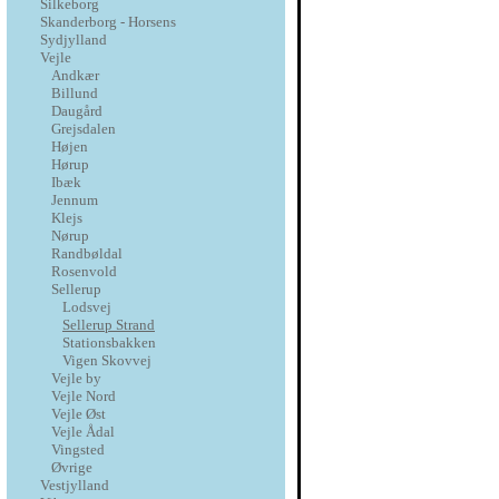
Silkeborg
Skanderborg - Horsens
Sydjylland
Vejle
Andkær
Billund
Daugård
Grejsdalen
Højen
Hørup
Ibæk
Jennum
Klejs
Nørup
Randbøldal
Rosenvold
Sellerup
Lodsvej
Sellerup Strand
Stationsbakken
Vigen Skovvej
Vejle by
Vejle Nord
Vejle Øst
Vejle Ådal
Vingsted
Øvrige
Vestjylland