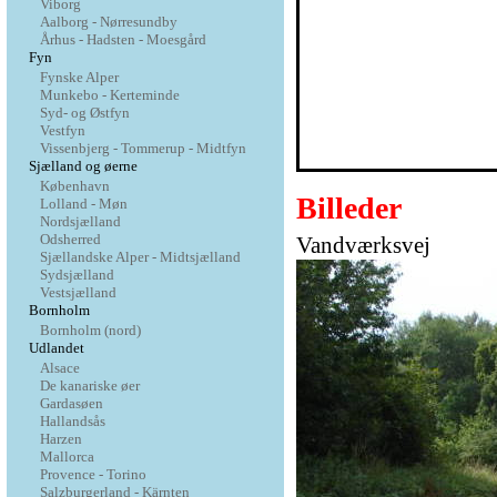
Viborg
Aalborg - Nørresundby
Århus - Hadsten - Moesgård
Fyn
Fynske Alper
Munkebo - Kerteminde
Syd- og Østfyn
Vestfyn
Vissenbjerg - Tommerup - Midtfyn
Sjælland og øerne
København
Billeder
Lolland - Møn
Nordsjælland
Odsherred
Vandværksvej
Sjællandske Alper - Midtsjælland
Sydsjælland
Vestsjælland
Bornholm
Bornholm (nord)
Udlandet
Alsace
De kanariske øer
Gardasøen
Hallandsås
Harzen
Mallorca
Provence - Torino
Salzburgerland - Kärnten