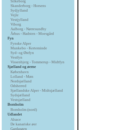
Silkeborg
Skanderborg - Horsens
Sydjylland
Vejle
Vestjylland
Viborg
Aalborg - Nørresundby
Århus - Hadsten - Moesgård
Fyn
Fynske Alper
Munkebo - Kerteminde
Syd- og Østfyn
Vestfyn
Vissenbjerg - Tommerup - Midtfyn
Sjælland og øerne
København
Lolland - Møn
Nordsjælland
Odsherred
Sjællandske Alper - Midtsjælland
Sydsjælland
Vestsjælland
Bornholm
Bornholm (nord)
Udlandet
Alsace
De kanariske øer
Gardasøen