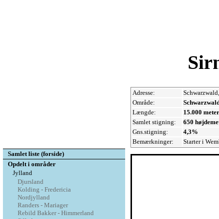
Sir
Adresse:
Schwarzwald,
Område:
Schwarzwal
Længde:
15.000 mete
Samlet stigning:
650 højdeme
Gns.stigning:
4,3%
Bemærkninger:
Starter i Wem
Samlet liste (forside)
Opdelt i områder
Jylland
Djursland
Kolding - Fredericia
Nordjylland
Randers - Mariager
Rebild Bakker - Himmerland