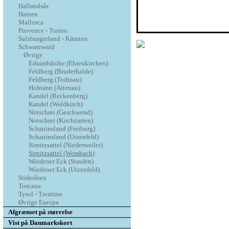
Hallandsås
Harzen
Mallorca
Provence - Torino
Salzburgerland - Kärnten
Schwarzwald
Øvrige
Eduardshöhe (Ehrenkirchen)
Feldberg (Bruderhalde)
Feldberg (Todtnau)
Hohtann (Aitenau)
Kandel (Reckenberg)
Kandel (Waldkirch)
Notschrei (Geschwend)
Notschrei (Kirchzarten)
Schauinsland (Freiburg)
Schauinsland (Utzenfeld)
Sirnitzsattel (Niederweiler)
Sirnitzsattel (Wembach)
Wiedener Eck (Staufen)
Wiedener Eck (Utzenfeld)
Söderåsen
Toscana
Tyrol - Trentino
Øvrige Europa
Afgrænset på størrelse
Vist på Danmarkskort