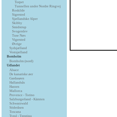
Torpet
Tunnellen under Nordre Ringvej
Roskilde
Sigersted
Sjællandske Alper
Skibby
Smidstrup
Svogerslev
Tuse Næs
Vigersted
Øvrige
Sydsjælland
Vestsjælland
Bornholm
Bornholm (nord)
Udlandet
Alsace
De kanariske øer
Gardasøen
Hallandsås
Harzen
Mallorca
Provence - Torino
Salzburgerland - Kärnten
Schwarzwald
Söderåsen
Toscana
Tyrol - Trentino