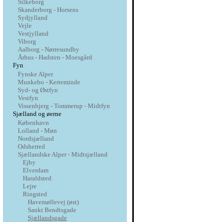
Silkeborg
Skanderborg - Horsens
Sydjylland
Vejle
Vestjylland
Viborg
Aalborg - Nørresundby
Århus - Hadsten - Moesgård
Fyn
Fynske Alper
Munkebo - Kerteminde
Syd- og Østfyn
Vestfyn
Vissenbjerg - Tommerup - Midtfyn
Sjælland og øerne
København
Lolland - Møn
Nordsjælland
Odsherred
Sjællandske Alper - Midtsjælland
Ejby
Elverdam
Haraldsted
Lejre
Ringsted
Havemøllevej (øst)
Sankt Bendtsgade
Sjællandsgade