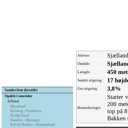
Sjællan
Adresse:
Sjællan
Område:
450 met
Længde:
17 højd
Samlet stigning:
3,8%
Gns.stigning:
Samlet liste (forside)
Starter 
Opdelt i områder
Jylland
200 mete
Djursland
Bemærkninger:
top på 8
Kolding - Fredericia
Nordjylland
Bakken 
Randers - Mariager
Rebild Bakker - Himmerland