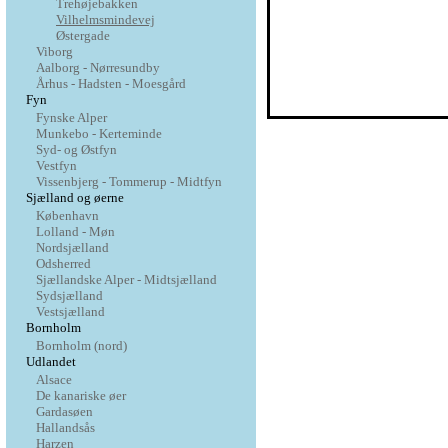
Trehøjebakken
Vilhelmsmindevej
Østergade
Viborg
Aalborg - Nørresundby
Århus - Hadsten - Moesgård
Fyn
Fynske Alper
Munkebo - Kerteminde
Syd- og Østfyn
Vestfyn
Vissenbjerg - Tommerup - Midtfyn
Sjælland og øerne
København
Lolland - Møn
Nordsjælland
Odsherred
Sjællandske Alper - Midtsjælland
Sydsjælland
Vestsjælland
Bornholm
Bornholm (nord)
Udlandet
Alsace
De kanariske øer
Gardasøen
Hallandsås
Harzen