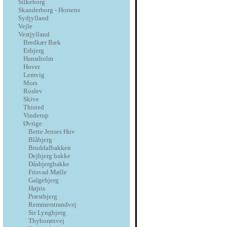
Silkeborg
Skanderborg - Horsens
Sydjylland
Vejle
Vestjylland
Bredkær Bæk
Esbjerg
Hanstholm
Hover
Lemvig
Mors
Roslev
Skive
Thisted
Vinderup
Øvrige
Bette Jenses Huv
Blåbjerg
Bruddalbakken
Dejbjerg bakke
Dåsbjergbakke
Frisvad Mølle
Galgebjerg
Højris
Præstbjerg
Remmerstrandvej
Sir Lyngbjerg
Thyborønvej