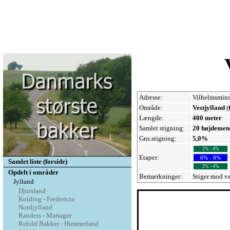
Adresse:
Vilhelmsmind
Område:
Vestjylland
(
Længde:
400 meter
Samlet stigning:
20 højdemet
Gns.stigning:
5,0%
2% - 4%
Etaper:
6% - 8%
Samlet liste (forside)
2% - 4%
Opdelt i områder
Bemærkninger:
Stiger mod ve
Jylland
Djursland
Kolding - Fredericia
Nordjylland
Randers - Mariager
Rebild Bakker - Himmerland