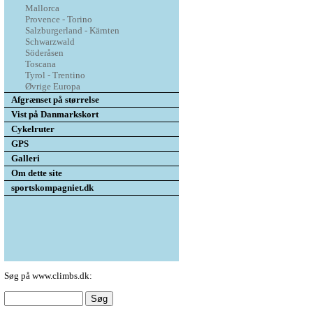
Mallorca
Provence - Torino
Salzburgerland - Kärnten
Schwarzwald
Söderåsen
Toscana
Tyrol - Trentino
Øvrige Europa
Afgrænset på størrelse
Vist på Danmarkskort
Cykelruter
GPS
Galleri
Om dette site
sportskompagniet.dk
Søg på www.climbs.dk: