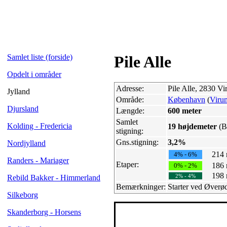
Samlet liste (forside)
Pile Alle
Opdelt i områder
Adresse:
Pile Alle, 2830 V
Jylland
Område:
København
(
Viru
Djursland
Længde:
600 meter
Samlet
Kolding - Fredericia
19 højdemeter
(B
stigning:
Gns.stigning:
3,2%
Nordjylland
214
4% - 6%
Randers - Mariager
Etaper:
186
0% - 2%
198
2% - 4%
Rebild Bakker - Himmerland
Bemærkninger:
Starter ved Øverø
Silkeborg
Skanderborg - Horsens