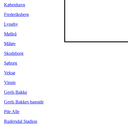
København
Frederiksberg
Lyngby
Mølleå
Måløv
Skodsborg
Søborg
Veksø
Virum
Geels Bakke
Geels Bakkes bagside
Pile Alle
Rudersdal Stadion